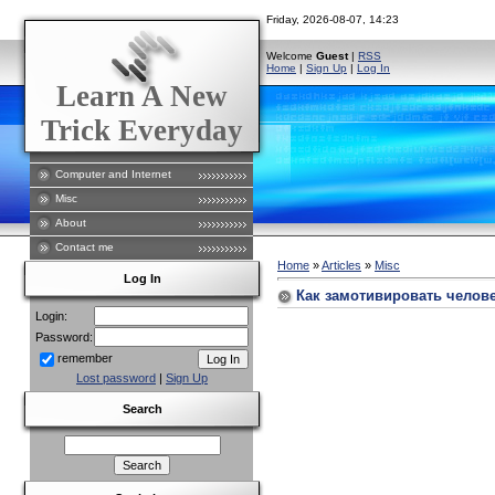
Friday, 2026-08-07, 14:23
Welcome
Guest
|
RSS
Home
|
Sign Up
|
Log In
Learn A New
Trick Everyday
Computer and Internet
Misc
About
Contact me
Home
»
Articles
»
Misc
Log In
Как замотивировать челове
Login:
Password:
remember
Lost password
|
Sign Up
Search