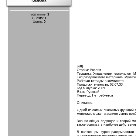
Statistics
Total online:
1
Guests:
1
Users:
0
[left]
Страна: Россия
Тематика: Управление персоналом, 
Тип раздаваемого материала: Мульт
Рабочая тетрадь: в комплекте
Продолжительность: 02:07:33
Год выпуска: 2009
Язык: Русский
Перевод: Не требуется
Описание:
Одной из самых значимых функций м
менеджер может и должен уметь подб
Знание общих подходов и теорий мо
также усиливать наиболее действенн
В настоящем курсе раскрываются 
использованию мотивационного инст