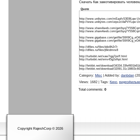
Скачать Как замотивировать человека
Quote
http://www.unibytes.com/mEaafvS3El8Lqw-
http://www.unibytes.com/utpx2xVaPVYLqw-
http://www.share4web.com/get/byq7Y5S8C
http://www.share4web.com/get/byq7Y5S8Cq
http://www.gigabase.com/getfile/S9X9Cg_eOi
http://www.gigabase.com/getfile/S9X9Cg_
http://dfiles.ru/files/ddo9h2r7r
http://dfiles.ru/files/j6ktdmnx8
http://turbobit.net/xaw7rgg7psff.html
http://turbobit.net/emv45g2slhpt.html
http://letitbit.net/download/34334.33fef601b6
http://letitbit.net/download/32091.31c18803c
Category
:
Misc
|
Added by
:
danbdan
(20
Views
:
1682
|
Tags
:
Кино
,
видеофильм
Total comments
:
0
Copyright RajeshCorp © 2026