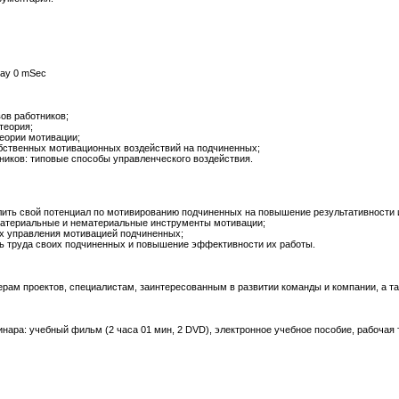
elay 0 mSec
ов работников;
теория;
еории мотивации;
бственных мотивационных воздействий на подчиненных;
ников: типовые способы управленческого воздействия.
лить свой потенциал по мотивированию подчиненных на повышение результативности и
атериальные и нематериальные инструменты мотивации;
х управления мотивацией подчиненных;
ь труда своих подчиненных и повышение эффективности их работы.
рам проектов, специалистам, заинтересованным в развитии команды и компании, а т
ара: учебный фильм (2 часа 01 мин, 2 DVD), электронное учебное пособие, рабочая т