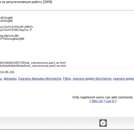
 на результативную работу [2009]
Us4P3UgBB
Us4P3UgBB
qmyCAixIICErDhLNFv496Zh
myCAixIICErMC0aqJTa.-P
GgLj5lbVxfq-BB
eOiH7YdOmwg84uQBB
1b82c630d521897135/kak_zamotivirovat.part1.rar.html
60b24afa0d4eb39eda4/kak_zamotivirovat.part2.rar.html
14-05-24)
ы
,
фильмы
,
Скачать фильмы бесплатно
,
Films
,
скачать видео бесплатно
,
скачать виде
Only registered users can add comments.
[
Sign Up
|
Log In
]