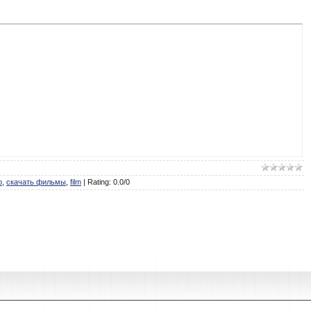
о
,
скачать фильмы
,
film
|
Rating
:
0.0
/
0