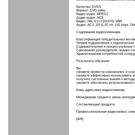
Качество: DVD5
Формат: DVD video
Видео кодек: MPEG2
Аудио кодек: AC3
Видео: PAL 4:3 (720x576) VBR
Аудио: AC3, 2/0 (L,R) ch, 192 kbps, D
Содержание видеосеминара
Классификация побудительных мотив
Теория подкрепления и гедоническая 
Содержательные и процессуальные т
Самоанализ руководителя: анализ со
Удовлетворение потребностей сотруд
Результаты обучения
Вы
сможете провести самоанализ, и уси
сможете эффективно использовать м
получите системные знания о метода
сможете обеспечить результативност
Кому адресован видеосеминар:
Менеджерам среднего звена, менедже
Составляющие продукта:
Профессиональная видеозапись семин
[/left]