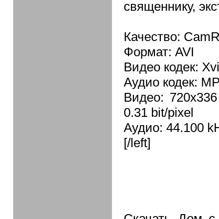
священнику, экс
Качество: CamR
Формат: AVI
Видео кодек: Xv
Аудио кодек: M
Видео: 720x336 
0.31 bit/pixel
Аудио: 44.100 k
[/left]
Скачать Дом с