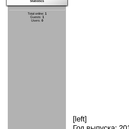
Statistics
Total online:
1
Guests:
1
Users:
0
[left]
Год выпуска: 20