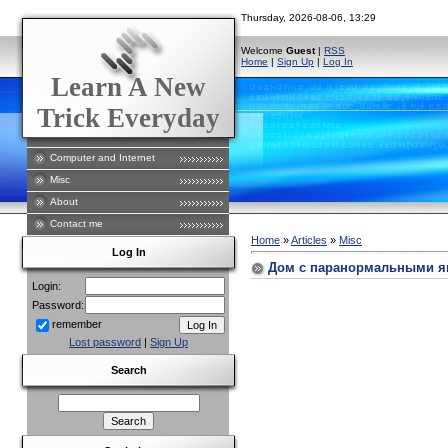
Thursday, 2026-08-06, 13:29
Welcome
Guest
|
RSS
Home
|
Sign Up
|
Log In
Learn A New
Trick Everyday
Computer and Internet
Misc
About
Contact me
Home
»
Articles
»
Misc
Log In
Дом с паранормальными явл
Login:
Password:
remember
Lost password
|
Sign Up
Search