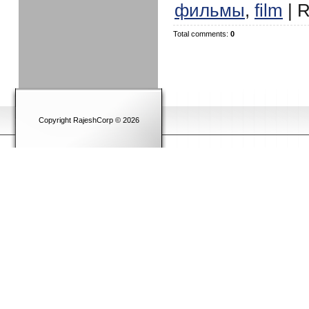
фильмы
http://turbobit.net/y
,
film
|
R
Total comments
:
0
Copyright RajeshCorp © 2026